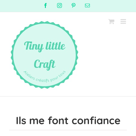
Passer
Facebook
Instagram
Pinterest
Email
au
contenu
Ils me font confiance