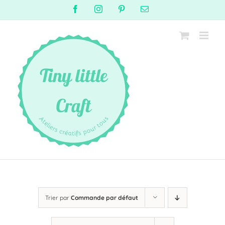
Passer
Facebook
Instagram
Pinterest
Email
au
contenu
Trier par
Commande par défaut