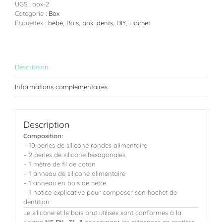
UGS :
box-2
Catégorie :
Box
Étiquettes :
bébé
,
Bois
,
box
,
dents
,
DIY
,
Hochet
Description
Informations complémentaires
Description
Composition:
– 10 perles de silicone rondes alimentaire
– 2 perles de silicone hexagonales
– 1 mètre de fil de coton
– 1 anneau de silicone alimentaire
– 1 anneau en bois de hêtre
– 1 notice explicative pour composer son hochet de
dentition
Le silicone et le bois brut utilisés sont conformes à la
norme
NF EN -71 -3
concernant les exigences en matière