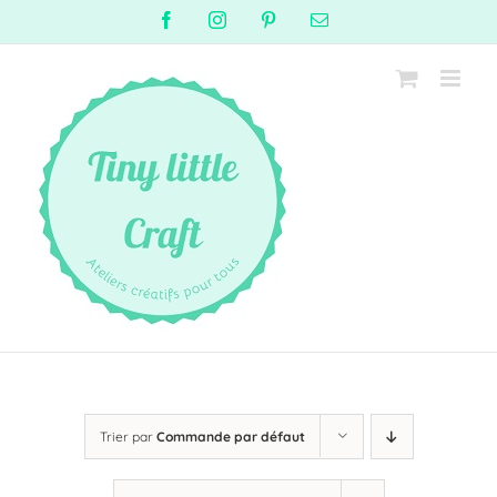
Passer
Facebook
Instagram
Pinterest
Email
au
contenu
Trier par
Commande par défaut